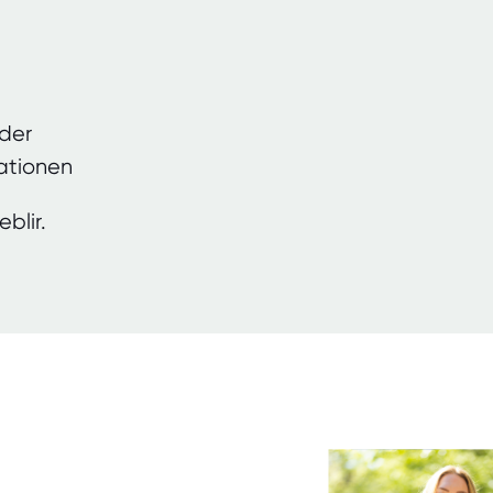
rder
sationen
blir.