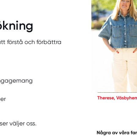
ökning
tt förstå och förbättra
 engagemang
er
er väljer oss.