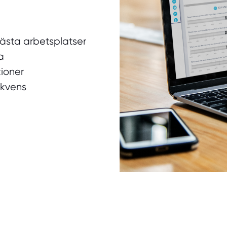
ästa arbetsplatser
a
ioner
ekvens