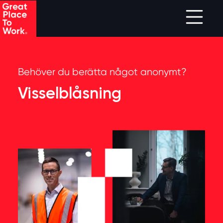
Skip to main content
Behöver du berätta något anonymt?
Visselblåsning