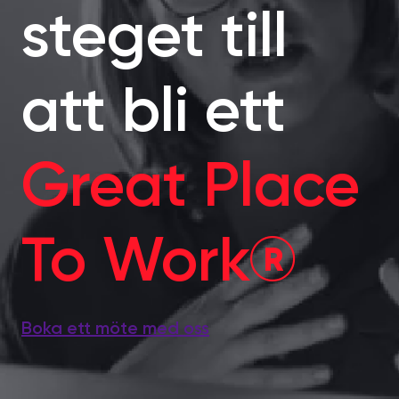
steget till
att bli ett
Great Place
To Work®
Boka ett möte med oss