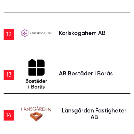
Karlskogahem AB
12
AB Bostäder i Borås
13
Länsgården Fastigheter
14
AB