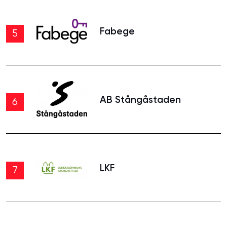
Fabege
5
AB Stångåstaden
6
LKF
7