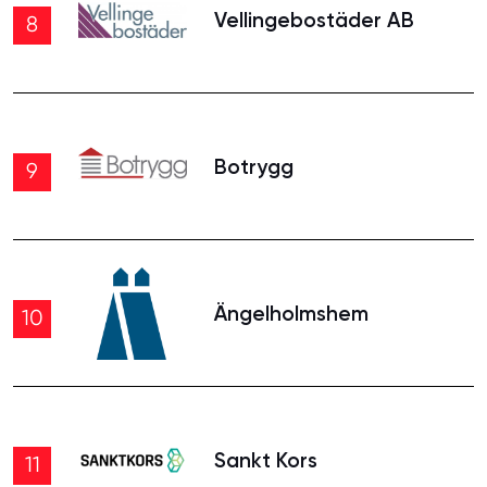
Vellingebostäder AB
8
Botrygg
9
Ängelholmshem
10
Sankt Kors
11