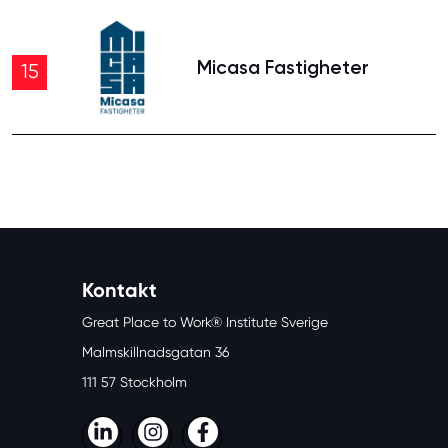
Micasa Fastigheter
15
Kontakt
Great Place to Work® Institute Sverige
Malmskillnadsgatan 36
111 57 Stockholm