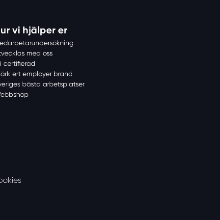
ur vi hjälper er
edarbetarundersökning
tvecklas med oss
i certifierad
tärk ert employer brand
veriges bästa arbetsplatser
ebbshop
ookies