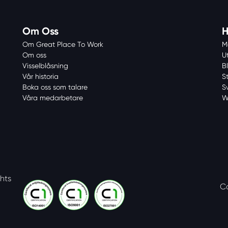
Om Oss
H
Om Great Place To Work
M
Om oss
U
Visselblåsning
Bl
Vår historia
S
Boka oss som talare
S
Våra medarbetare
W
ghts
C