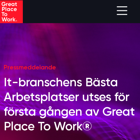
Skip to main content
Pressmeddelande
It-branschens Bästa
Arbetsplatser utses för
första gången av Great
Place To Work®