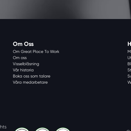
Om Oss
H
Om Great Place To Work
M
Om oss
U
Visselblåsning
Bl
Vår historia
S
Boka oss som talare
S
Våra medarbetare
W
ghts