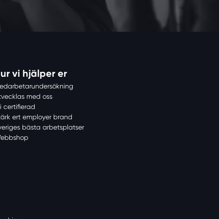
ur vi hjälper er
edarbetarundersökning
tvecklas med oss
i certifierad
tärk ert employer brand
veriges bästa arbetsplatser
ebbshop