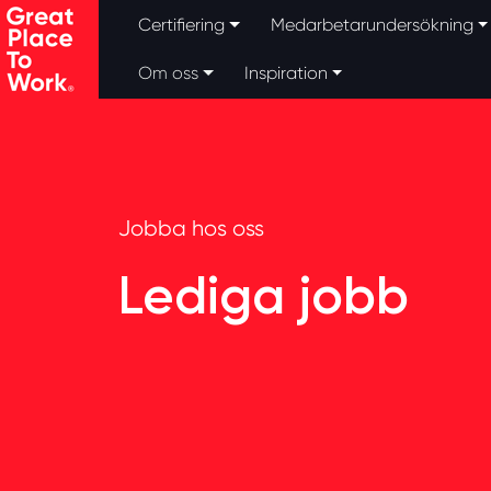
Skip to main content
Certifiering
Medarbetarundersökning
Om oss
Inspiration
Jobba hos oss
Lediga jobb