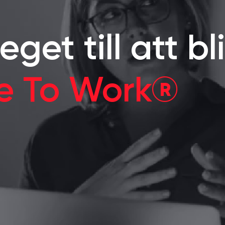
eget till att bli
ce To Work®