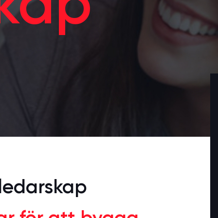
skap
 ledarskap
ar för att bygga