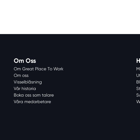
Om Oss
H
Om Great Place To Work
M
Om oss
U
Visselblåsning
Bl
Vår historia
S
Boka oss som talare
S
Våra medarbetare
W