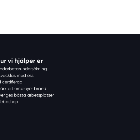
ur vi hjälper er
edarbetarundersökning
tvecklas med oss
i certifierad
tärk ert employer brand
veriges bästa arbetsplatser
ebbshop