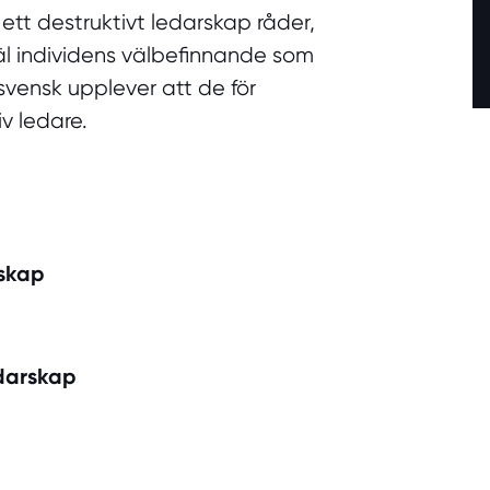
 ett destruktivt ledarskap råder,
l individens välbefinnande som
svensk upplever att de för
v ledare.
rskap
darskap