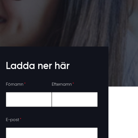
Ladda ner här
Förnamn
*
Efternamn
*
E-post
*