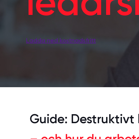
ledar
Ladda ned kostnadsfritt
Guide: Destruktivt
– och hur du arbet