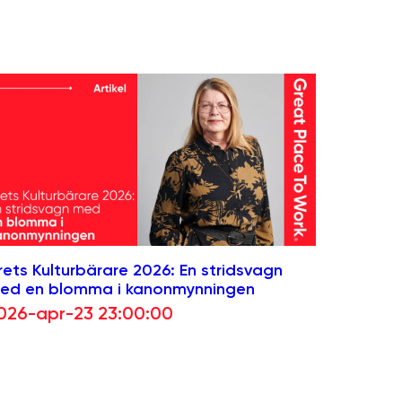
rets Kulturbärare 2026: En stridsvagn
ed en blomma i kanonmynningen
026-apr-23 23:00:00