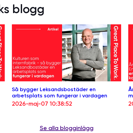
ks blogg
Så bygger Leksandsbostäder en
Å
arbetsplats som fungerar i vardagen
m
2026-maj-07 10:38:52
2
Se alla blogginlägg