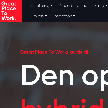
Skip to main content
Certifiering
Medarbetarundersökning
Om oss
Inspiration
Great Place To Works guide till
Den o