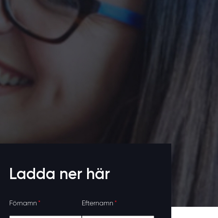
Ladda ner här
Förnamn
*
Efternamn
*