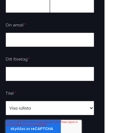
Din email
*
Ditt företag
*
Titel
*