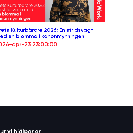
rets Kulturbärare 2026: En stridsvagn
ed en blomma i kanonmynningen
026-apr-23 23:00:00
ur vi hjälper er