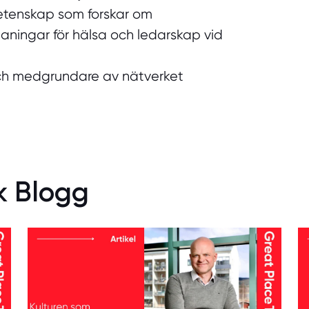
vetenskap som forskar om
aningar för hälsa och ledarskap vid
 och medgrundare av nätverket
k Blogg