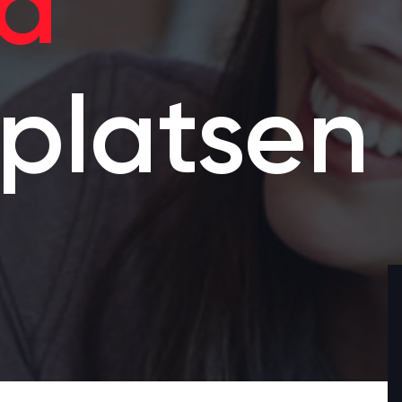
da
platsen