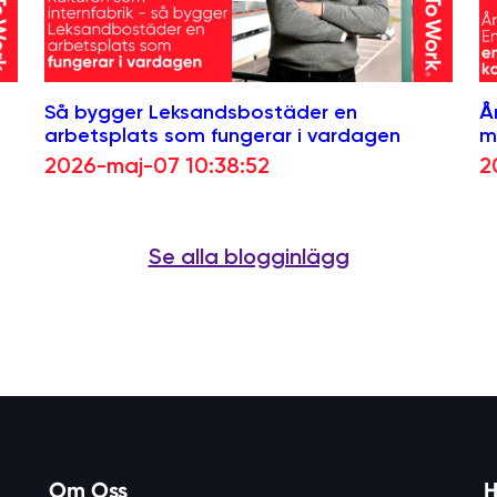
Så bygger Leksandsbostäder en
Å
arbetsplats som fungerar i vardagen
m
2026-maj-07 10:38:52
2
Se alla blogginlägg
Om Oss
H