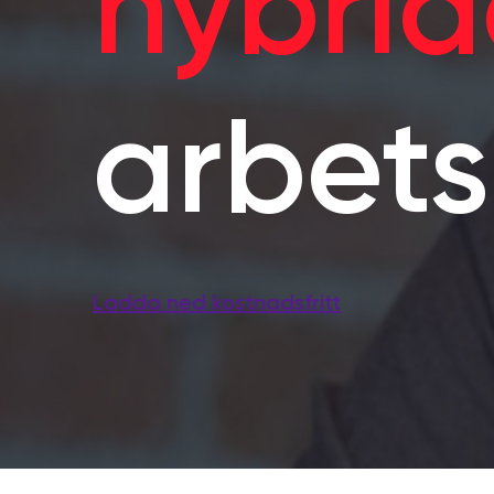
hybri
arbets
Ladda ned kostnadsfritt