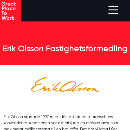
Skip to main content
Erik Olsson Fastighetsförmedling
Erik Olsson startade 1997 med idén att utmana branschens
konventioner. Ambitionen var att erbjuda en mäklartjänst som
maximerar möjligheterna till en bra affär. Det gör vi idag i fler