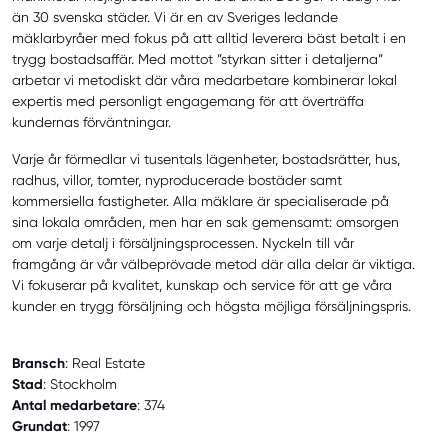
än 30 svenska städer. Vi är en av Sveriges ledande
mäklarbyråer med fokus på att alltid leverera bäst betalt i en
trygg bostadsaffär. Med mottot ”styrkan sitter i detaljerna”
arbetar vi metodiskt där våra medarbetare kombinerar lokal
expertis med personligt engagemang för att överträffa
kundernas förväntningar.
Varje år förmedlar vi tusentals lägenheter, bostadsrätter, hus,
radhus, villor, tomter, nyproducerade bostäder samt
kommersiella fastigheter. Alla mäklare är specialiserade på
sina lokala områden, men har en sak gemensamt: omsorgen
om varje detalj i försäljningsprocessen. Nyckeln till vår
framgång är vår välbeprövade metod där alla delar är viktiga.
Vi fokuserar på kvalitet, kunskap och service för att ge våra
kunder en trygg försäljning och högsta möjliga försäljningspris.
Bransch
: Real Estate
Stad
: Stockholm
Antal medarbetare
: 374
Grundat
: 1997