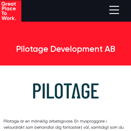
Skip to main content
Pilotage Development AB
Pilotage är en mänsklig arbetsgivare. En mysproggare i
velourdräkt som behandlar dig fantastiskt väl, samtidigt som du