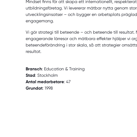
Mindset finns för att skapa ett internationellt, respektera
utbildningsföretag. Vi levererar mätbar nytta genom stors
utvecklingsinsatser – och bygger en arbetsplats präglad
engagemang.
Vi gör strategi till beteende – och beteende till resulta
engagerande lärresor och mätbara effekter hjälper vi or
beteendeförändring i stor skala, så att strategier omsätts 
resultat.
Bransch
: Education & Training
Stad
: Stockholm
Antal medarbetare
: 47
Grundat
: 1998