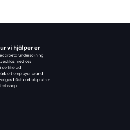
ur vi hjälper er
edarbetarundersökning
tvecklas med oss
i certifierad
tärk ert employer brand
veriges bästa arbetsplatser
ebbshop