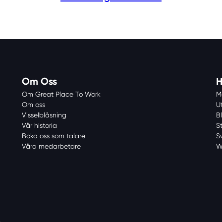
Om Oss
H
Om Great Place To Work
M
Om oss
U
Visselblåsning
Bl
Vår historia
S
Boka oss som talare
S
Våra medarbetare
W