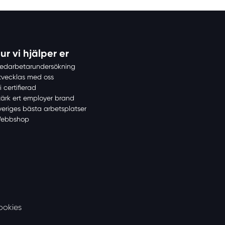
ur vi hjälper er
edarbetarundersökning
tvecklas med oss
i certifierad
tärk ert employer brand
veriges bästa arbetsplatser
ebbshop
ookies