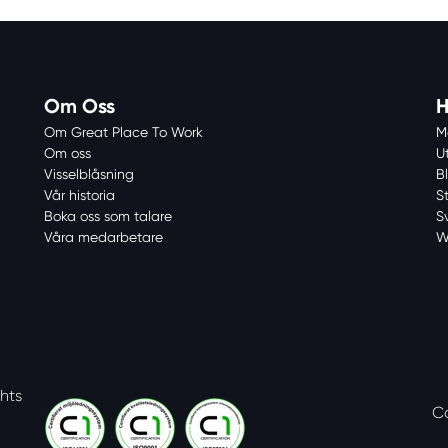
Om Oss
H
Om Great Place To Work
M
Om oss
U
Visselblåsning
Bl
Vår historia
S
Boka oss som talare
S
Våra medarbetare
W
ghts
C