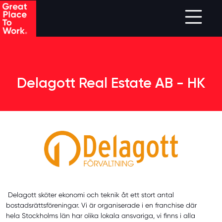
Skip to main content
Delagott Real Estate AB - HK
Delagott sköter ekonomi och teknik åt ett stort antal
bostadsrättsföreningar. Vi är organiserade i en franchise där
hela Stockholms län har olika lokala ansvariga, vi finns i alla