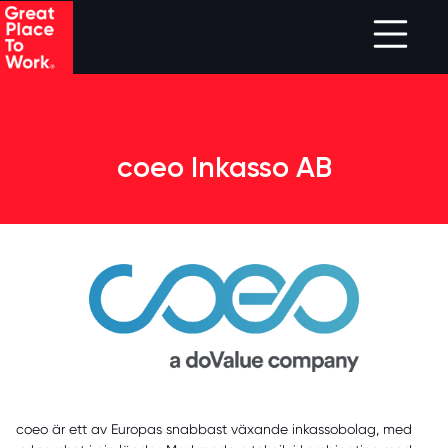
Skip to main content
coeo Inkasso AB
coeo är ett av Europas snabbast växande inkassobolag, med