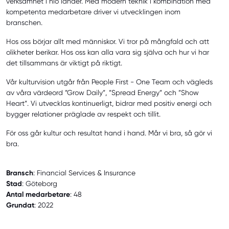
verksamhet i nio länder. Med modern teknik i kombination med
kompetenta medarbetare driver vi utvecklingen inom
branschen.
Hos oss börjar allt med människor. Vi tror på mångfald och att
olikheter berikar. Hos oss kan alla vara sig själva och hur vi har
det tillsammans är viktigt på riktigt.
Vår kulturvision utgår från People First - One Team och vägleds
av våra värdeord ”Grow Daily”, ”Spread Energy” och ”Show
Heart”. Vi utvecklas kontinuerligt, bidrar med positiv energi och
bygger relationer präglade av respekt och tillit.
För oss går kultur och resultat hand i hand. Mår vi bra, så gör vi
bra.
Bransch
: Financial Services & Insurance
Stad
: Göteborg
Antal medarbetare
: 48
Grundat
: 2022