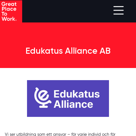
Skip to main content
Edukatus Alliance AB
Vi ser utbildning som ett ansvar – för varje individ och för