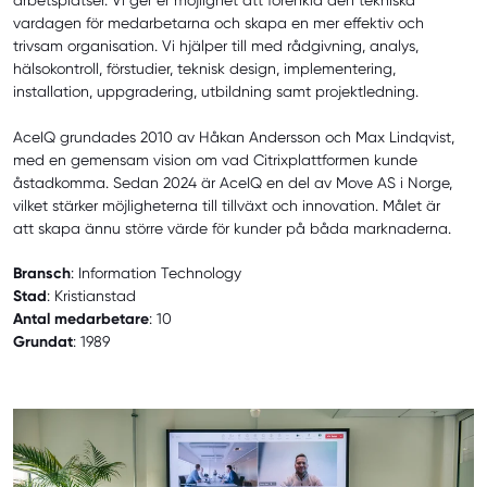
arbetsplatser. Vi ger er möjlighet att förenkla den tekniska
vardagen för medarbetarna och skapa en mer effektiv och
trivsam organisation. Vi hjälper till med rådgivning, analys,
hälsokontroll, förstudier, teknisk design, implementering,
installation, uppgradering, utbildning samt projektledning.
AceIQ grundades 2010 av Håkan Andersson och Max Lindqvist,
med en gemensam vision om vad Citrixplattformen kunde
åstadkomma. Sedan 2024 är AceIQ en del av Move AS i Norge,
vilket stärker möjligheterna till tillväxt och innovation. Målet är
att skapa ännu större värde för kunder på båda marknaderna.
Bransch
: Information Technology
Stad
: Kristianstad
Antal medarbetare
: 10
Grundat
: 1989