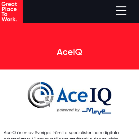
Skip to main content
AceIQ
AceIQ är en av Sveriges främsta specialister inom digitala