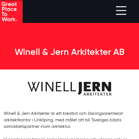
Skip to main content
Winell & Jern Arkitekter AB
Winell & Jern Arkitekter är ett kreativt och lösningsorienterat
arkitektkontor i Linköping, med målet att bli 'Sveriges bästa
samarbetspartner inom arkitektur.