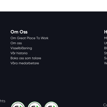
Om Oss
H
Om Great Place To Work
M
Om oss
U
Visselblåsning
Bl
Vår historia
S
Boka oss som talare
S
Våra medarbetare
W
ghts
C