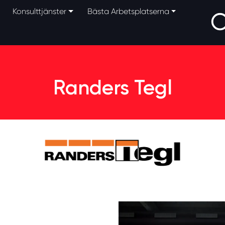
Konsulttjänster
Bästa Arbetsplatserna
Randers Tegl