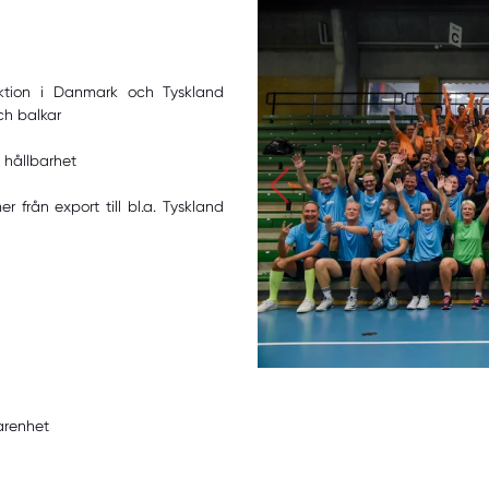
ktion i Danmark och Tyskland
ch balkar
 hållbarhet
 från export till bl.a. Tyskland
arenhet