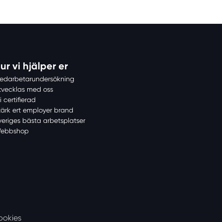
ur vi hjälper er
edarbetarundersökning
tvecklas med oss
i certifierad
tärk ert employer brand
veriges bästa arbetsplatser
ebbshop
ookies