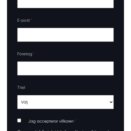
E-post
*
Företag
*
Titel
Jag accepterar villkoren
*