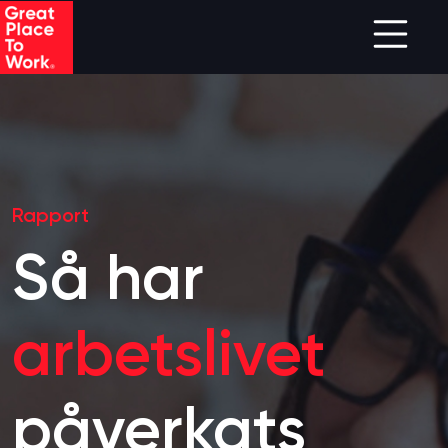
Skip to main content
Rapport
Så har
arbetslivet
påverkats