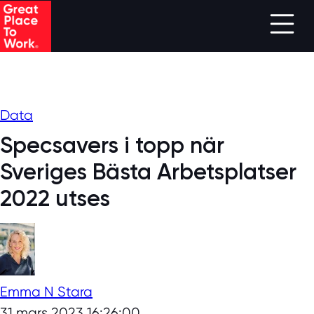
Skip to main content
Data
Specsavers i topp när
Sveriges Bästa Arbetsplatser
2022 utses
Emma N Stara
31 mars 2023 16:26:00