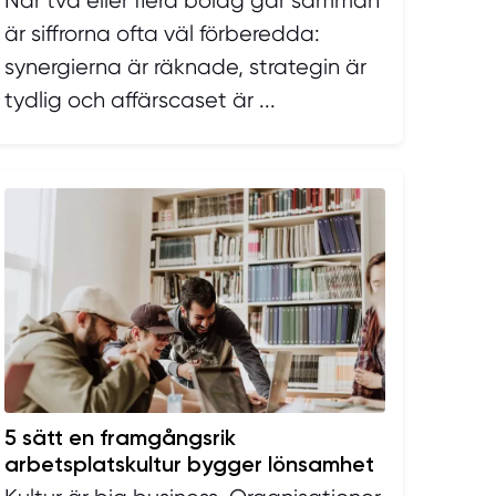
När två eller flera bolag går samman
är siffrorna ofta väl förberedda:
synergierna är räknade, strategin är
tydlig och affärscaset är ...
5 sätt en framgångsrik
arbetsplatskultur bygger lönsamhet