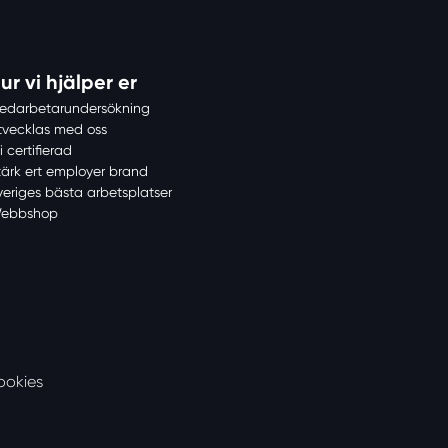
ur vi hjälper er
edarbetarundersökning
tvecklas med oss
i certifierad
tärk ert employer brand
veriges bästa arbetsplatser
ebbshop
ookies