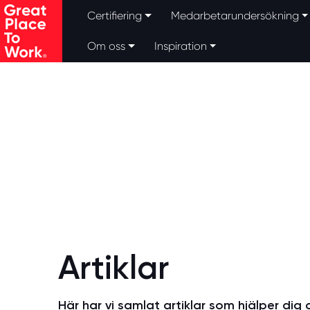
Certifiering
Medarbetarundersökning
Om oss
Inspiration
Skip to main content
Artiklar
Här har vi samlat artiklar som hjälper dig 