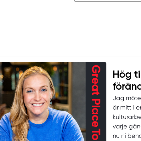
Hög ti
föränd
Jag möter
är mitt i 
kulturarbe
varje gån
nu ni beh