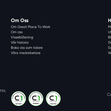
Om Oss
H
Om Great Place To Work
M
Om oss
U
Visselblåsning
Bl
Vår historia
S
Boka oss som talare
S
Våra medarbetare
W
ghts
C