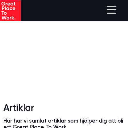
Skip to main content
Artiklar
Här har vi samlat artiklar som hjälper dig att bli
ett Great Place To Work