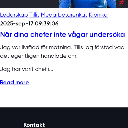
Ledarskap
Tillit
Medarbetarenkät
Krönika
2025-sep-17 09:39:06
När dina chefer inte vågar undersöka
Jag var livrädd för mätning. Tills jag förstod vad
det egentligen handlade om.
Jag har varit chef i...
Read more
Kontakt