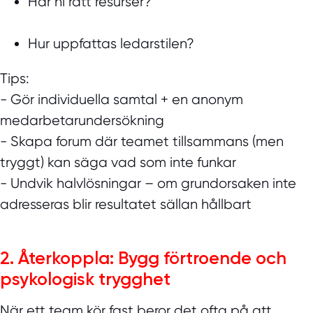
Har ni rätt resurser?
Hur uppfattas ledarstilen?
Tips:
- Gör individuella samtal + en anonym
medarbetarundersökning
- Skapa forum där teamet tillsammans (men
tryggt) kan säga vad som inte funkar
- Undvik halvlösningar – om grundorsaken inte
adresseras blir resultatet sällan hållbart
2. Återkoppla: Bygg förtroende och
psykologisk trygghet
När ett team kör fast beror det ofta på att