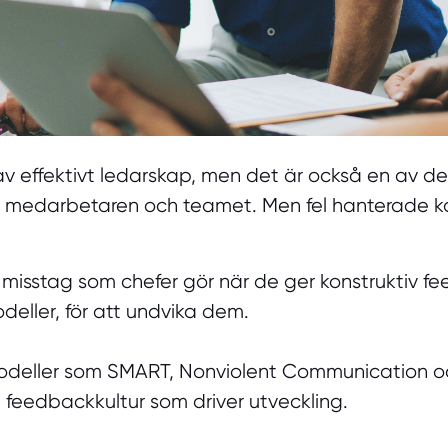
el av effektivt ledarskap, men det är också en av 
darbetaren och teamet. Men fel hanterade kan de 
 misstag som chefer gör när de ger konstruktiv fee
eller, för att undvika dem.
n modeller som SMART, Nonviolent Communication oc
 feedbackkultur som driver utveckling.