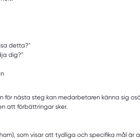
ösa detta?"
dja dig?"
an
n för nästa steg kan medarbetaren känna sig os
 att förbättringar sker.
ham), som visar att tydliga och specifika mål ä