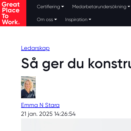
Certifiering
Medarbetarundersökning
Om oss
Inspiration
Skip to main content
Ledarskap
Så ger du konstru
Emma N Stara
21 jan. 2025 14:26:54