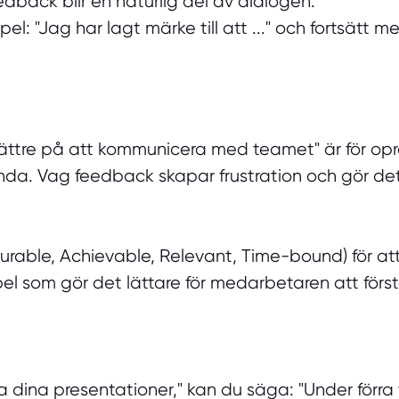
back blir en naturlig del av dialogen.
el: "Jag har lagt märke till att ..." och fortsätt
 bättre på att kommunicera med teamet" är för o
da. Vag feedback skapar frustration och gör det 
able, Achievable, Relevant, Time-bound) för att
pel som gör det lättare för medarbetaren att för
ra dina presentationer," kan du säga: "Under förra 