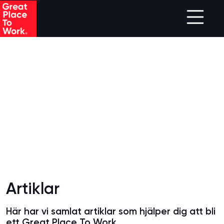
Skip to main content
Artiklar
Här har vi samlat artiklar som hjälper dig att bli
ett Great Place To Work