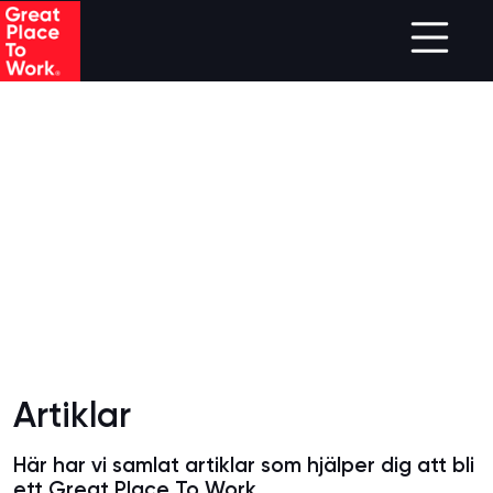
Skip to main content
Artiklar
Här har vi samlat artiklar som hjälper dig att bli
ett Great Place To Work