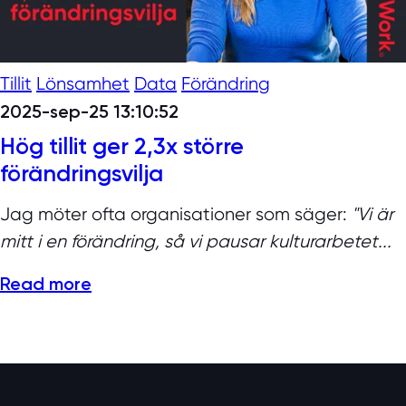
Tillit
Lönsamhet
Data
Förändring
2025-sep-25 13:10:52
Hög tillit ger 2,3x större
förändringsvilja
Jag möter ofta organisationer som säger:
"Vi är
mitt i en förändring, så vi pausar kulturarbetet...
Read more